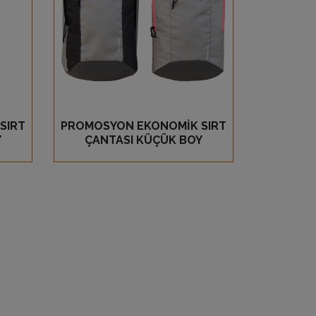
SIRT
PROMOSYON EKONOMİK SIRT
GÖZ AT
Y
ÇANTASI KÜÇÜK BOY