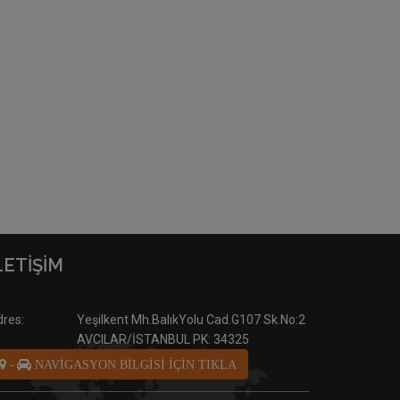
LETİŞİM
res:
Yeşilkent Mh.BalıkYolu Cad.G107 Sk.No:2
AVCILAR/İSTANBUL PK: 34325
-
NAVİGASYON BİLGİSİ İÇİN TIKLA