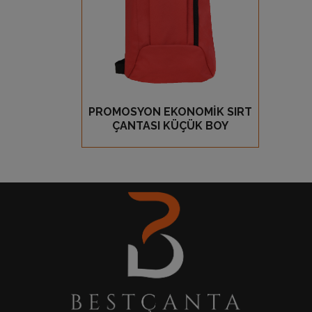
PROMOSYON EKONOMİK SIRT
GÖZ AT
ÇANTASI KÜÇÜK BOY