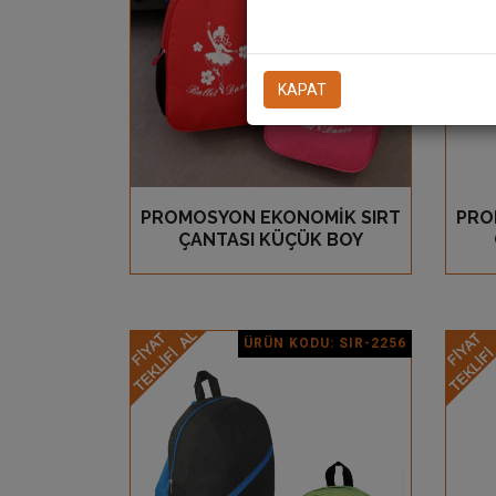
KAPAT
PROMOSYON EKONOMİK SIRT
PRO
GÖZ AT
ÇANTASI KÜÇÜK BOY
ÜRÜN KODU: SIR-2256
Ürün Detay