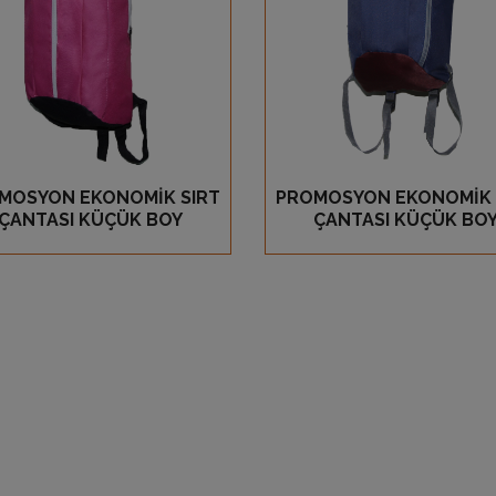
MOSYON EKONOMİK SIRT
PROMOSYON EKONOMİK 
GÖZ AT
GÖZ AT
ÇANTASI KÜÇÜK BOY
ÇANTASI KÜÇÜK BO