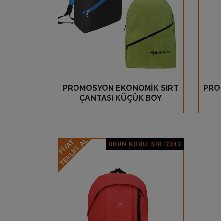
PROMOSYON EKONOMİK SIRT
PRO
GÖZ AT
ÇANTASI KÜÇÜK BOY
ÜRÜN KODU: SIR-2342
Ürün Detay