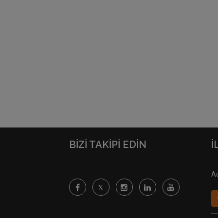
BİZİ TAKİPİ EDİN
İ
Ad