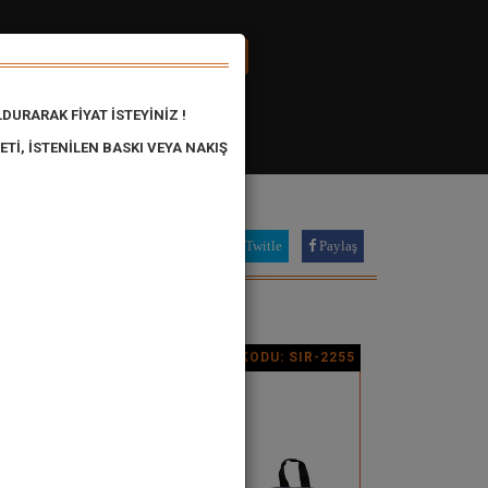
172
Konum
Müşteri Paneli
DURARAK FİYAT İSTEYİNİZ !
Tİ, İSTENİLEN BASKI VEYA NAKIŞ
Twitle
Paylaş
R-2254
ÜRÜN KODU: SIR-2255
Ürün Detay