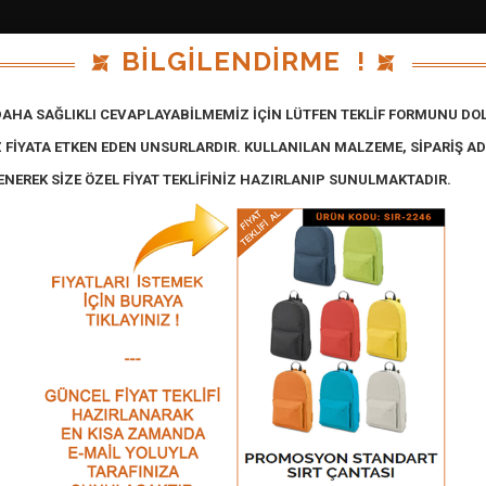
BİLGİLENDİRME !
$:
47,59
€:
54,93
IP:
216.73.217.
Fiyat İsteği : 0
Adet
İ DAHA SAĞLIKLI CEVAPLAYABİLMEMİZ İÇİN LÜTFEN TEKLİF FORMUNU DOL
YALAR
HAKKIMIZDA
İLETİŞİM
İZ FİYATA ETKEN EDEN UNSURLARDIR. KULLANILAN MALZEME, SİPARİŞ ADE
LENEREK SİZE ÖZEL FİYAT TEKLİFİNİZ HAZIRLANIP SUNULMAKTADIR.
SIRT ÇANTALARI (KÜÇÜK BOY)
ÜRÜN KODU: SIR-2253
ÜRÜN KODU: SI
Ürün Detay
Ürün Detay