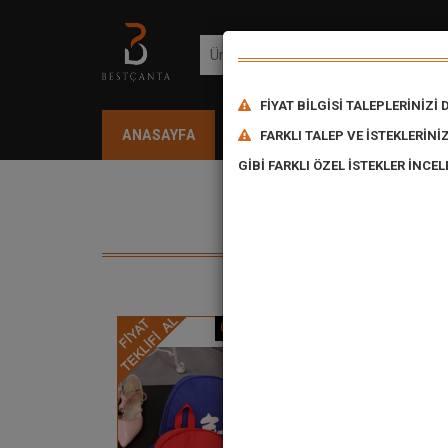
FİYAT BİLGİSİ TALEPLERİNİZ
ANASAYFA
ÜRÜNLERİMİZ
KAMPAN
FARKLI TALEP VE İSTEKLERİN
GİBİ FARKLI ÖZEL İSTEKLER İNCE
ÜRÜN KODU: SIR-2205
Ürün Detay