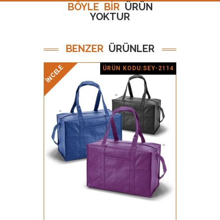
BÖYLE BİR
ÜRÜN
YOKTUR
BENZER
ÜRÜNLER
İNCELE
İNCELE
ÜRÜN KODU:SEY-2114
Ürün Detay