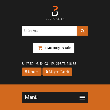
Fiyat İsteği : 0 Adet
$:
47,59
€:
54,93
IP:
216.73.216.65
Konum
Müşteri Paneli