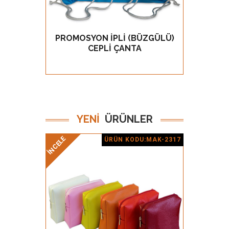
PROMOSYON İPLİ (BÜZGÜLÜ)
PROM
GÖZ AT
CEPLİ ÇANTA
YENİ
ÜRÜNLER
İNCELE
İNCELE
ÜRÜN KODU:MAK-2317
Ürün Detay