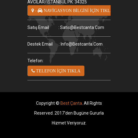
AVCILAR/İSTANBUL PK: 34325
-
NAVİGASYON BİLGİSİ İÇİN TIKLA
Satış Email
: Satis@bestcanta.com
Destek Email
: Info@bestcanta.com
Telefon:
TELEFON İÇİN TIKLA
Copyright ©
Best Çanta
. All Rights
Reserved. 2017'den Bugüne Gururla
Hizmet Veriyoruz.