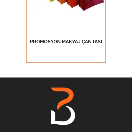
PROMOSYON MAKYAJ ÇANTASI
PRO
GÖZ AT