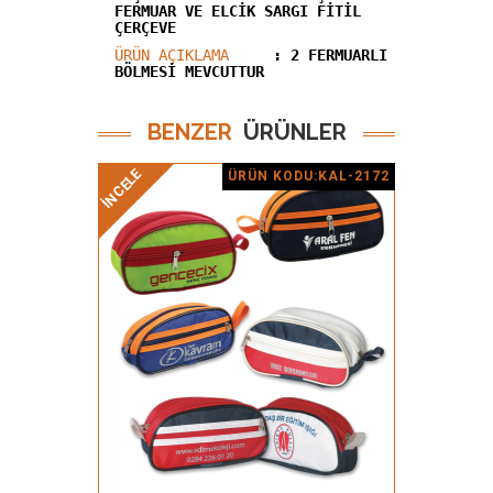
FERMUAR VE ELCİK SARGI FİTİL
ÇERÇEVE
ÜRÜN AÇIKLAMA
: 2 FERMUARLI
BÖLMESİ MEVCUTTUR
BENZER
ÜRÜNLER
İNCELE
İNCELE
ÜRÜN KODU:KAL-2172
Ürün Detay