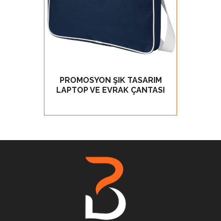
PROMOSYON ŞIK TASARIM
PERF
GÖZ AT
LAPTOP VE EVRAK ÇANTASI