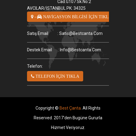
Cad.G107 Sk.No:2
AVCILAR/İSTANBUL PK: 34325
-
NAVİGASYON BİLGİSİ İÇİN TIKLA
Satış Email
: Satis@bestcanta.com
Destek Email
: Info@bestcanta.com
Telefon:
TELEFON İÇİN TIKLA
Copyright ©
Best Çanta
. All Rights
Reserved. 2017'den Bugüne Gururla
Hizmet Veriyoruz.