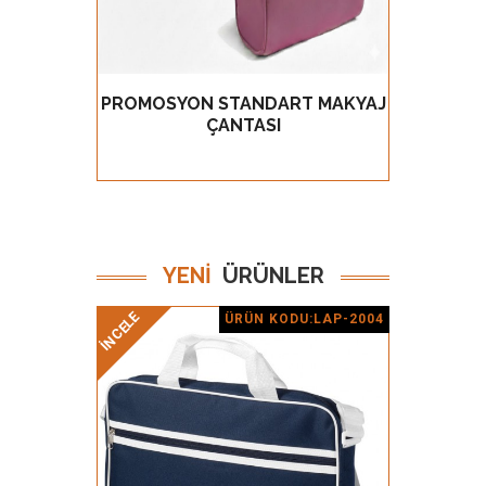
PROMOSYON STANDART MAKYAJ
PROM
GÖZ AT
ÇANTASI
KA
YENİ
ÜRÜNLER
İNCELE
İNCELE
ÜRÜN KODU:LAP-2004
Ürün Detay