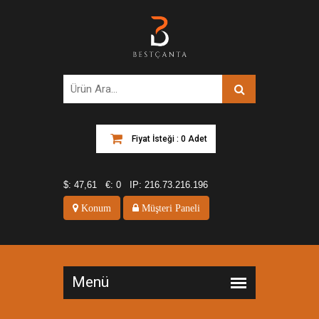
Fiyat İsteği : 0 Adet
$:
47,61
€:
0
IP:
216.73.216.196
Konum
Müşteri Paneli