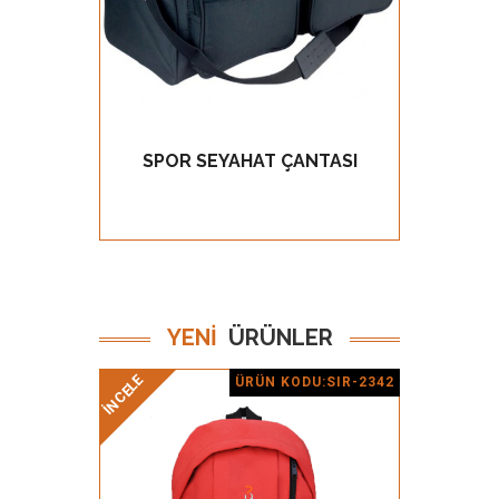
SPOR SEYAHAT ÇANTASI
PROM
GÖZ AT
YENİ
ÜRÜNLER
İNCELE
İNCELE
ÜRÜN KODU:SIR-2342
Ürün Detay