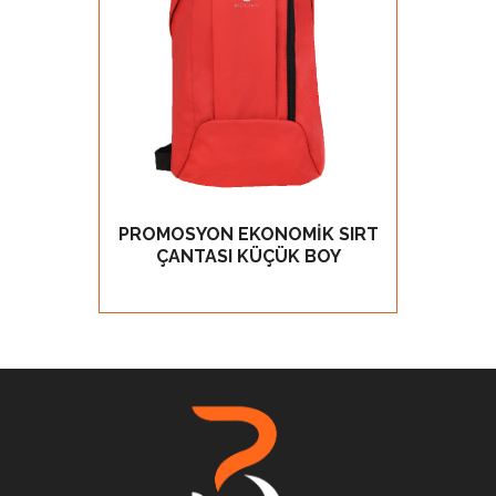
PROMOSYON EKONOMİK SIRT
PROM
GÖZ AT
ÇANTASI KÜÇÜK BOY