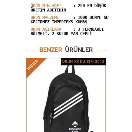
ÜRÜN MİN.ADET
: 250 EN DÜŞÜK
ÜRETİM ADETİDİR
ÜRÜN MALZEME
: 1900 DENYE SU
GEÇİRMEZ İMPERTEKS KUMAŞ
ÜRÜN AÇIKLAMA
: 3 FERMUARLI
BÖLMELI, 2 SULUK YAN CEPLI
BENZER
ÜRÜNLER
İNCELE
İNCELE
ÜRÜN KODU:SIR-2042
Ürün Detay