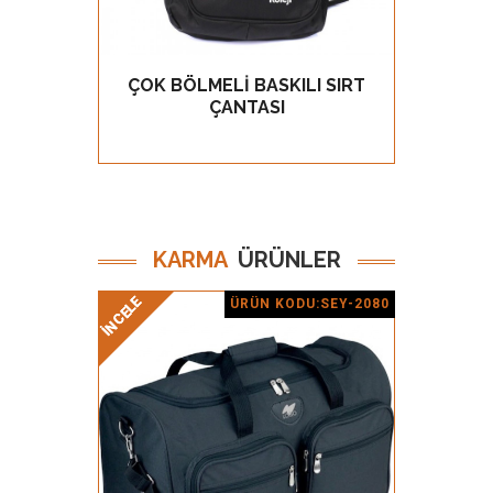
ÇOK BÖLMELİ BASKILI SIRT
KETE
GÖZ AT
ÇANTASI
KARMA
ÜRÜNLER
İNCELE
İNCELE
İNCELE
İNCELE
ÜRÜN KODU:SEY-2080
Ürün Detay