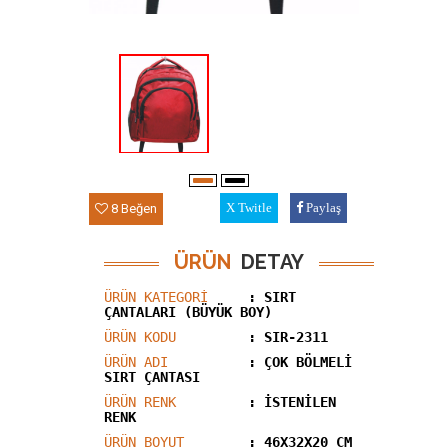
8 Beğen
Twitle
Paylaş
ÜRÜN
DETAY
ÜRÜN KATEGORİ
: SIRT
ÇANTALARI (BÜYÜK BOY)
ÜRÜN KODU
: SIR-2311
ÜRÜN ADI
: ÇOK BÖLMELİ
SIRT ÇANTASI
ÜRÜN RENK
: İSTENİLEN
RENK
ÜRÜN BOYUT
: 46X32X20 CM