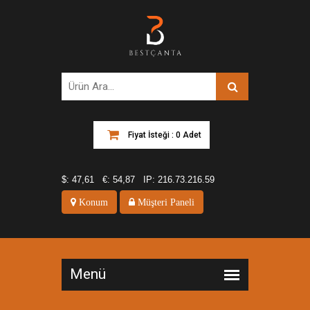
Fiyat İsteği : 0 Adet
$:
47,61
€:
54,87
IP:
216.73.216.59
Konum
Müşteri Paneli