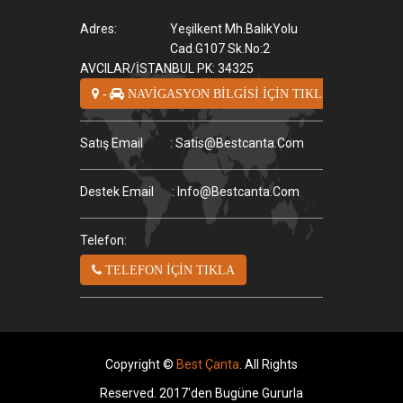
Adres:
Yeşilkent Mh.BalıkYolu
Cad.G107 Sk.No:2
AVCILAR/İSTANBUL PK: 34325
-
NAVİGASYON BİLGİSİ İÇİN TIKLA
Satış Email
: Satis@bestcanta.com
Destek Email
: Info@bestcanta.com
Telefon:
TELEFON İÇİN TIKLA
Copyright ©
Best Çanta
. All Rights
Reserved. 2017'den Bugüne Gururla