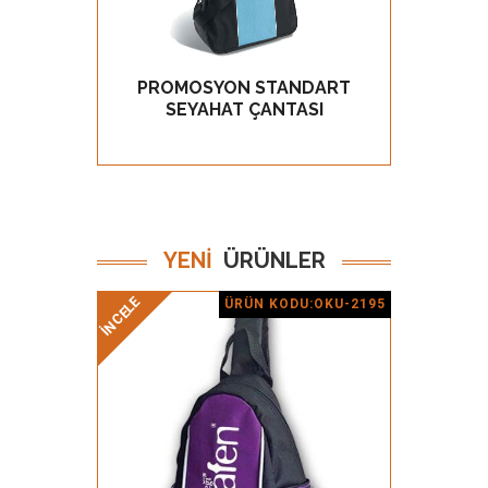
PROMOSYON STANDART
KO
GÖZ AT
SEYAHAT ÇANTASI
YENİ
ÜRÜNLER
İNCELE
İNCELE
ÜRÜN KODU:OKU-2195
Ürün Detay