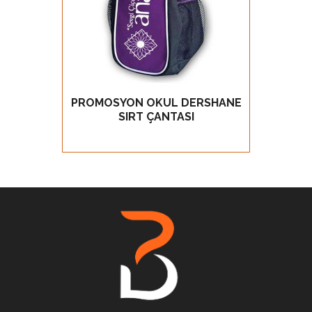
PROMOSYON OKUL DERSHANE
ÇOK B
GÖZ AT
SIRT ÇANTASI