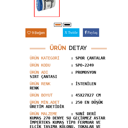
9 Beğen
Twitle
Paylaş
ÜRÜN
DETAY
ÜRÜN KATEGORİ
: SPOR ÇANTALAR
ÜRÜN KODU
: SPO-2249
ÜRÜN ADI
: PROMOSYON
SIRT ÇANTASI
ÜRÜN RENK
: İSTENİLEN
RENK
ÜRÜN BOYUT
: 45X27X27 CM
ÜRÜN MİN.ADET
: 250 EN DÜŞÜK
ÜRETİM ADETİDİR
ÜRÜN MALZEME
: SUNİ DERİ
KUMAŞ 270 DENYE SU GEÇİRMEZ ASTAR
İMPERTEKS KUMAŞ TİP8 FERMUAR VE
ELCİK TAŞIMA KOLONU, TOKALAR VE