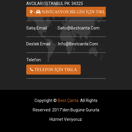
AVCILAR/İSTANBUL PK: 34325
-
NAVİGASYON BİLGİSİ İÇİN TIKLA
Satış Email
: Satis@bestcanta.com
Destek Email
: Info@bestcanta.com
Telefon:
TELEFON İÇİN TIKLA
Copyright ©
Best Çanta
. All Rights
Reserved. 2017'den Bugüne Gururla
Hizmet Veriyoruz.