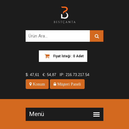
Fiyat İsteği : 0 Adet
$:
47,61
€:
54,87
IP:
216.73.217.54
Konum
Müşteri Paneli