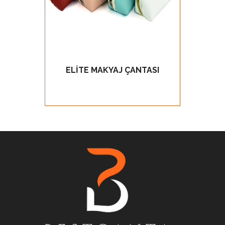
ELİTE MAKYAJ ÇANTASI
PRMO
GÖZ AT