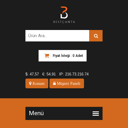
Fiyat İsteği : 0 Adet
$:
47,57
€:
54,91
IP:
216.73.216.74
Konum
Müşteri Paneli