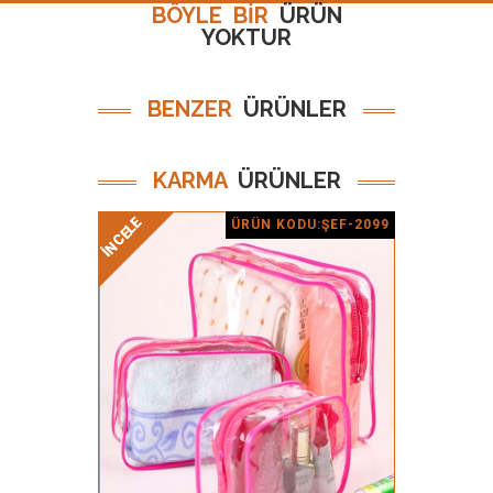
BÖYLE BİR
ÜRÜN
YOKTUR
BENZER
ÜRÜNLER
KARMA
ÜRÜNLER
İNCELE
İNCELE
İNCELE
İNCELE
ÜRÜN KODU:ŞEF-2099
Ürün Detay