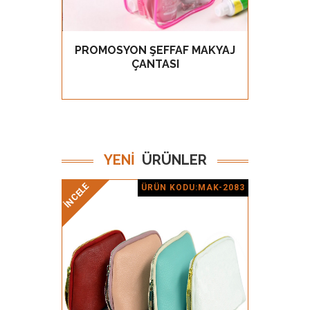
PROMOSYON ŞEFFAF MAKYAJ
PROM
GÖZ AT
ÇANTASI
YENİ
ÜRÜNLER
İNCELE
İNCELE
ÜRÜN KODU:MAK-2083
Ürün Detay