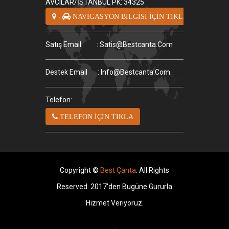
AVCILAR/İSTANBUL PK: 34325
-
NAVİGASYON BİLGİSİ İÇİN TIKLA
Satış Email
: Satis@bestcanta.com
Destek Email
: Info@bestcanta.com
Telefon:
TELEFON İÇİN TIKLA
Copyright ©
Best Çanta
. All Rights
Reserved. 2017'den Bugüne Gururla
Hizmet Veriyoruz.