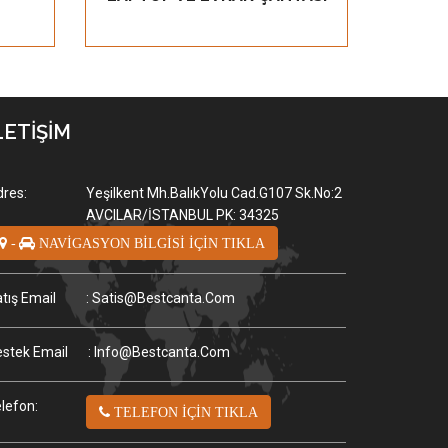
LETİŞİM
res:
Yeşilkent Mh.BalıkYolu Cad.G107 Sk.No:2
AVCILAR/İSTANBUL PK: 34325
-
NAVİGASYON BİLGİSİ İÇİN TIKLA
tış Email
: Satis@bestcanta.com
stek Email
: Info@bestcanta.com
lefon:
TELEFON İÇİN TIKLA