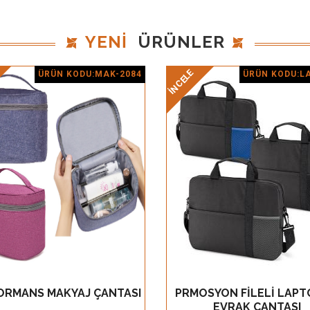
YENİ
ÜRÜNLER
İNCELE
ÜRÜN KODU:MAK-2084
ÜRÜN KODU:L
Ürün Detay
Ürün Detay
ORMANS MAKYAJ ÇANTASI
PRMOSYON FİLELİ LAPT
GÖZ AT
GÖZ AT
EVRAK ÇANTASI