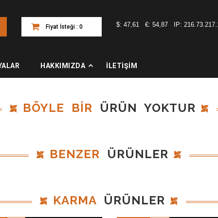
$:
47,61
€:
54,87
IP:
216.73.217.
Fiyat İsteği : 0
Adet
YALAR
HAKKIMIZDA
İLETİŞİM
BÖYLE BİR
ÜRÜN YOKTUR
BENZER
ÜRÜNLER
KARMA
ÜRÜNLER