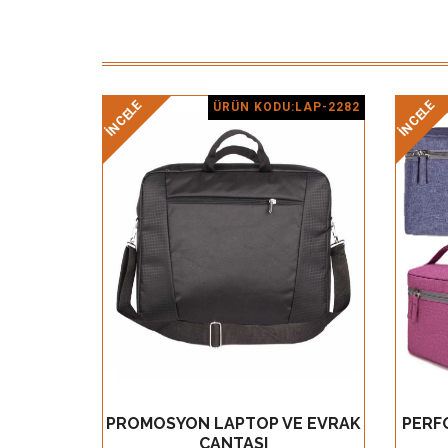
İNCELE
İNCELE
ÜRÜN KODU:LAP-2282
Ürün Detay
PROMOSYON LAPTOP VE EVRAK
PERF
GÖZ AT
ÇANTASI