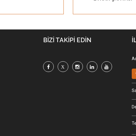
BİZİ TAKİPİ EDİN
İ
Ad
Sa
De
Te