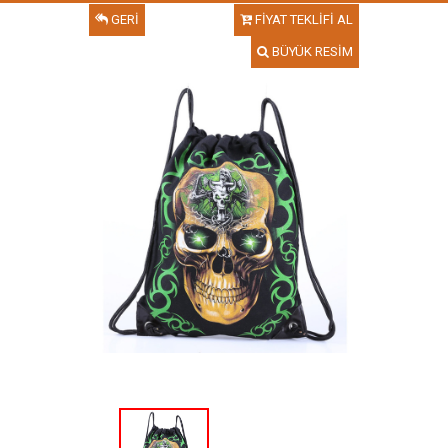
GERİ
FİYAT TEKLİFİ AL
BÜYÜK RESİM