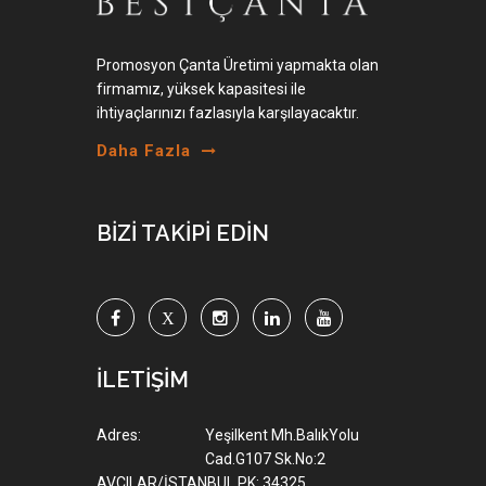
Promosyon Çanta Üretimi yapmakta olan
firmamız, yüksek kapasitesi ile
ihtiyaçlarınızı fazlasıyla karşılayacaktır.
Daha Fazla
BİZİ TAKİPİ EDİN
İLETİŞİM
Adres:
Yeşilkent Mh.BalıkYolu
Cad.G107 Sk.No:2
AVCILAR/İSTANBUL PK: 34325