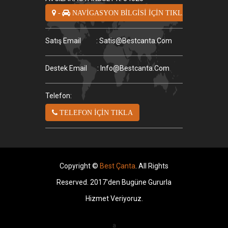
-
NAVİGASYON BİLGİSİ İÇİN TIKLA
Satış Email
: Satis@bestcanta.com
Destek Email
: Info@bestcanta.com
Telefon:
TELEFON İÇİN TIKLA
Copyright ©
Best Çanta
. All Rights
Reserved. 2017'den Bugüne Gururla
Hizmet Veriyoruz.
a