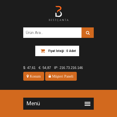
Fiyat İsteği : 0 Adet
$:
47,61
€:
54,87
IP:
216.73.216.146
Konum
Müşteri Paneli