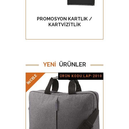
PROMOSYON KARTLIK /
PROMO
GÖZ AT
KARTVİZİTLİK
YENİ
ÜRÜNLER
İNCELE
İNCELE
ÜRÜN KODU:LAP-2010
Ürün Detay