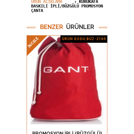
ÜRÜN AÇIKLAMA
: KURUKAFA
BASKILI İPLI/BÜZGÜLÜ PROMOSYON
ÇANTA
BENZER
ÜRÜNLER
İNCELE
İNCELE
ÜRÜN KODU:BÜZ-2169
Ürün Detay
PROMOSYON İPLİ (BÜZGÜLÜ)
PROM
GÖZ AT