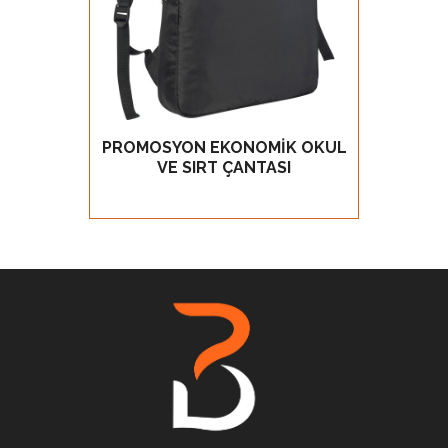
PROMOSYON EKONOMİK OKUL
EKONO
GÖZ AT
VE SIRT ÇANTASI