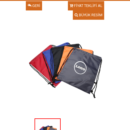
GERİ
FİYAT TEKLİFİ AL
BÜYÜK RESİM