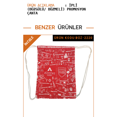
ÜRÜN AÇIKLAMA
: İPLİ
(BÜZGÜLÜ/ BÜZMELİ) PROMOSYON
ÇANTA
BENZER
ÜRÜNLER
İNCELE
İNCELE
ÜRÜN KODU:BÜZ-2220
Ürün Detay