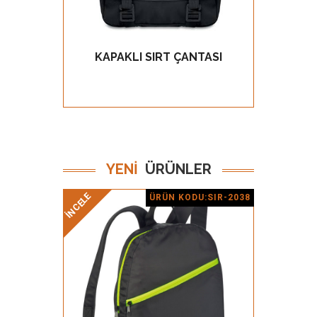
KAPAKLI SIRT ÇANTASI
GÖZ AT
YENİ
ÜRÜNLER
İNCELE
İNCELE
ÜRÜN KODU:SIR-2038
Ürün Detay