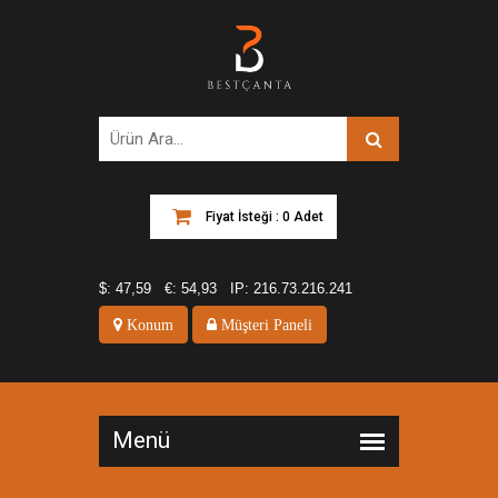
Fiyat İsteği : 0 Adet
$:
47,59
€:
54,93
IP:
216.73.216.241
Konum
Müşteri Paneli