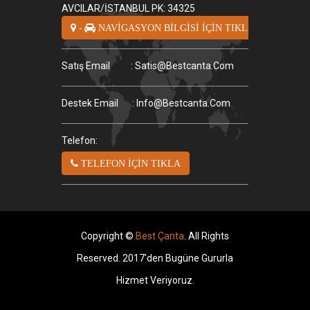
AVCILAR/İSTANBUL PK: 34325
-
NAVİGASYON BİLGİSİ İÇİN TIKLA
Satış Email
: Satis@bestcanta.com
Destek Email
: Info@bestcanta.com
Telefon:
TELEFON İÇİN TIKLA
Copyright ©
Best Çanta
. All Rights
Reserved. 2017'den Bugüne Gururla
Hizmet Veriyoruz.