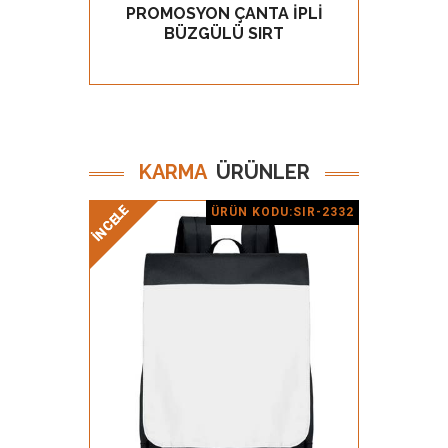
PROMOSYON ÇANTA İPLİ
GÖZ AT
BÜZGÜLÜ SIRT
KARMA
ÜRÜNLER
İNCELE
İNCELE
İNCELE
İNCELE
ÜRÜN KODU:SIR-2332
Ürün Detay