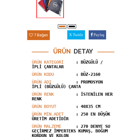
7 Beğen
Twitle
Paylaş
ÜRÜN
DETAY
ÜRÜN KATEGORİ
: BÜZGÜLÜ /
İPLİ ÇANTALAR
ÜRÜN KODU
: BÜZ-2160
ÜRÜN ADI
: PROMOSYON
İPLİ (BÜZGÜLÜ) ÇANTA
ÜRÜN RENK
: İSTENİLEN HER
RENK
ÜRÜN BOYUT
: 40X35 CM
ÜRÜN MİN.ADET
: 250 EN DÜŞÜK
ÜRETİM ADETİDİR
ÜRÜN MALZEME
: 270 DENYE SU
GEÇİRMEZ İMPERTEKS KUMAŞ, BOĞUM
KORDON VE KOLON